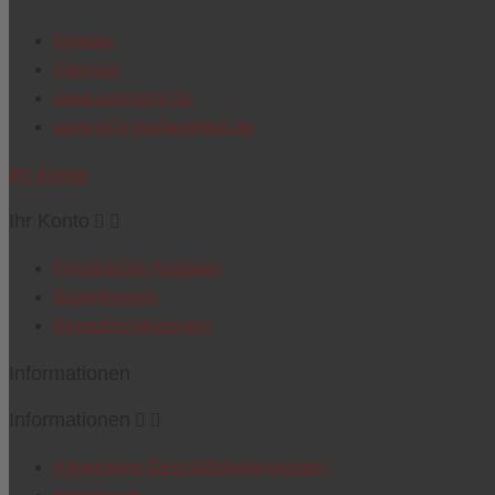
Kontakt
Sitemap
www.assmann.de
www.eick-werbeartikel.de
Ihr Konto
Ihr Konto


Persönliche Angaben
Bestellungen
Benachrichtigungen
Informationen
Informationen


Allgemeine Geschäftsbedingungen