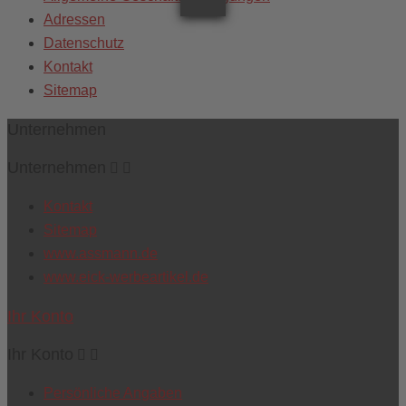
Adressen
Datenschutz
Kontakt
Sitemap
Unternehmen
Unternehmen


Kontakt
Sitemap
www.assmann.de
www.eick-werbeartikel.de
Ihr Konto
Ihr Konto


Persönliche Angaben