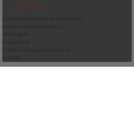
Datenschutz
ASSMANN Webshop für Werbeartikel
Heinrich-Assmann-Straße 11
49324 Melle
Deutschland
E-Mail:
marketing@assmann.de
Kontakt