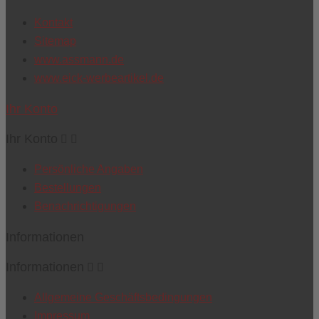
Kontakt
Sitemap
www.assmann.de
www.eick-werbeartikel.de
Ihr Konto
Ihr Konto


Persönliche Angaben
Bestellungen
Benachrichtigungen
Informationen
Informationen


Allgemeine Geschäftsbedingungen
Impressum