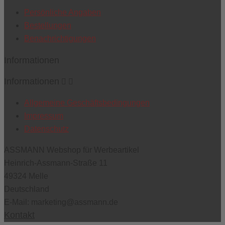
Persönliche Angaben
Bestellungen
Benachrichtigungen
Informationen
Informationen


Allgemeine Geschäftsbedingungen
Impressum
Datenschutz
ASSMANN Webshop für Werbeartikel
Heinrich-Assmann-Straße 11
49324 Melle
Deutschland
E-Mail:
marketing@assmann.de
Kontakt