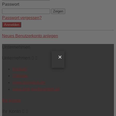
Passwort
Zeigen
Passwort vergessen?
Anmelden
Neues Benutzerkonto anlegen
Unternehmen
×
Unternehmen


Kontakt
Sitemap
www.assmann.de
www.eick-werbeartikel.de
Ihr Konto
Ihr Konto

